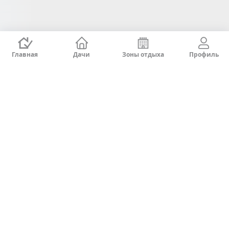
Главная
Дачи
Зоны отдыха
Профиль
Регионы
Чарвак
Акташ
г.Ташкент
Кибрай
Чимган
Газалкент
Юсуфхона
Тип гостей
Семья
Мужской коллектив