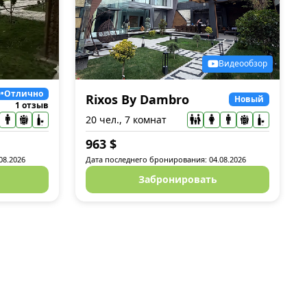
Видеообзор
0
•
Отлично
Rixos By Dambro
Новый
1 отзыв
20 чел., 7 комнат
963
$
08.2026
Дата последнего бронирования: 04.08.2026
Забронировать