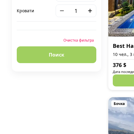
Кровати
Очистка фильтра
Best H
Поиск
10 чел., 3
376
$
Дата последн
Бочка