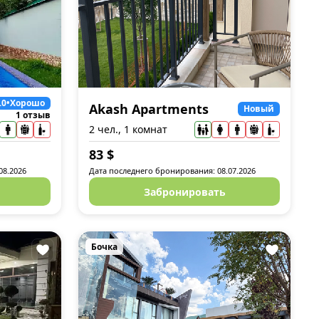
.0
•
Хорошо
Akash Apartments
Новый
1 отзыв
2 чел., 1 комнат
83
$
08.2026
Дата последнего бронирования: 08.07.2026
Забронировать
Бочка