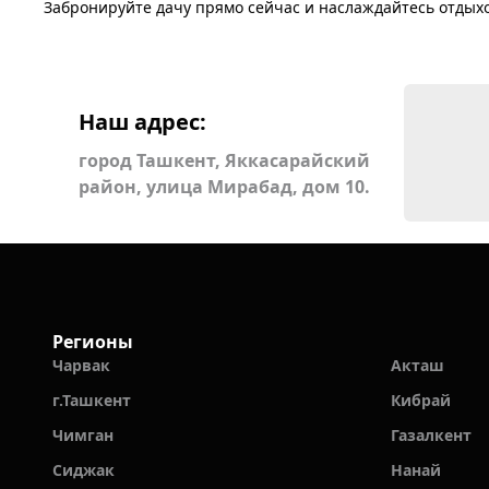
Забронируйте дачу прямо сейчас и наслаждайтесь отдыхо
Наш адрес:
город Ташкент, Яккасарайский
район, улица Мирабад, дом 10.
Регионы
Чарвак
Акташ
г.Ташкент
Кибрай
Чимган
Газалкент
Сиджак
Нанай