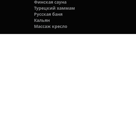
Финская сауна
Турецкий хаммам
Русская баня
Кальян
Массаж кресло
Компании
О нас
Связаться с нами
Блог
Политика конфиденциальности
Мы в социальных сетях