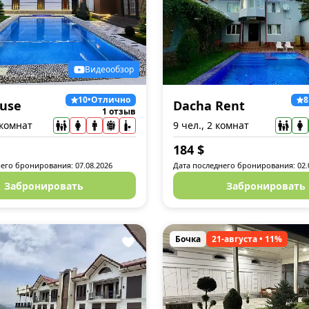
Видеообзор
10
•
Отлично
8
ause
Dacha Rent
1 отзыв
 комнат
9 чел., 2 комнат
184
$
его бронирования: 07.08.2026
Дата последнего бронирования: 02.
Забронировать
Забронировать
Бочка
21-августа
•
11
%