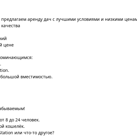
ы предлагаем аренду дач с лучшими условиями и низкими цена
 качества
ний
й цене
апоминающимся:
.
tion.
 большой вместимостью.
забываемым!
т 8 до 24 человек.
ой кошелёк.
tation или что-то другое?