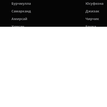
Бурчмулла
Юсуфхона
Самарканд
Джизак
Амирсай
Чирчик
Хумсан
Бочка
Зомин
Билдирсай
Угам
Ходжакент
Яккатут
Бостанлык
Кургантепа
Личный 
Бонусы
ООО BRONLA
Кэшбэк
Правила б
+998 78 555 19 91
Отзывы го
Cлужба поддержки
Вопросы и