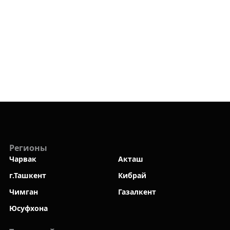
Регионы
Чарвак
Акташ
г.Ташкент
Кибрай
Чимган
Газалкент
Юсуфхона