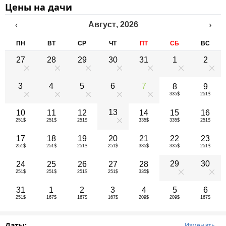
Цены на дачи
Август
,
2026
‹
›
ПН
ВТ
СР
ЧТ
ПТ
СБ
ВС
27
28
29
30
31
1
2
0
0
0
0
0
0
0
3
4
5
6
7
8
9
335$
251$
0
0
0
0
0
13
10
11
12
14
15
16
251$
251$
251$
335$
335$
251$
0
17
18
19
20
21
22
23
251$
251$
251$
251$
335$
335$
251$
29
30
24
25
26
27
28
251$
251$
251$
251$
335$
0
0
31
1
2
3
4
5
6
251$
167$
167$
167$
209$
209$
167$
Даты:
Изменить