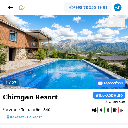
+998 78 555 19 91
1
/
27
Видеообзор
Chimgan Resort
8.6
•
Хорошо
8 отзывов
Чимган
·
Тошлокбет 840
Показать на карте