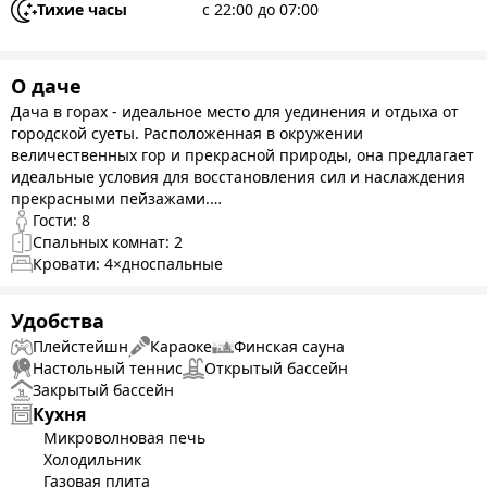
Тихие часы
с 22:00 до 07:00
О даче
Дача в горах - идеальное место для уединения и отдыха от
городской суеты. Расположенная в окружении
величественных гор и прекрасной природы, она предлагает
идеальные условия для восстановления сил и наслаждения
прекрасными пейзажами.
в бассейне обогрев не включается.
Гости:
8
Сауна работает на дровах.
Спальных комнат:
2
более 4 гостей предусмотрел диван.
Кровати:
4
×дноспальные
Удобства
Плейстейшн
Караоке
Финская сауна
Настольный теннис
Открытый бассейн
Закрытый бассейн
Кухня
Микроволновая печь
Холодильник
Газовая плита