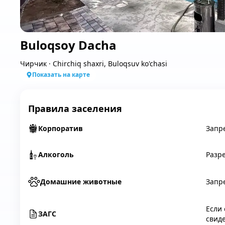
Buloqsoy Dacha
Чирчик
·
Chirchiq shaxri, Buloqsuv ko'chasi
Показать на карте
Правила заселения
Корпоратив
Запр
Алкоголь
Разр
Домашние животные
Запр
Если
ЗАГС
свиде