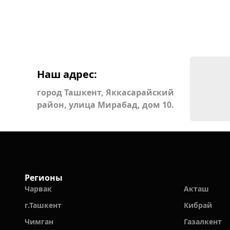
Наш адрес:
город Ташкент, Яккасарайский
район, улица Мирабад, дом 10.
Регионы
Чарвак
Акташ
г.Ташкент
Кибрай
Чимган
Газалкент