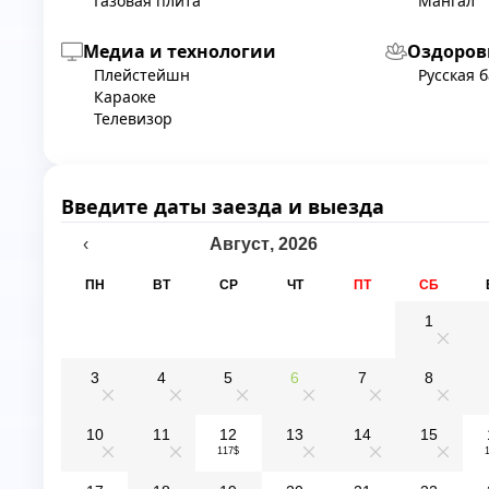
Газовая плита
Мангал
Медиа и технологии
Оздоров
Плейстейшн
Русская 
Караоке
Телевизор
Введите даты заезда и выезда
Август
,
2026
‹
ПН
ВТ
СР
ЧТ
ПТ
СБ
1
0
3
4
5
6
7
8
0
0
0
0
0
0
10
11
12
13
14
15
117$
0
0
0
0
0