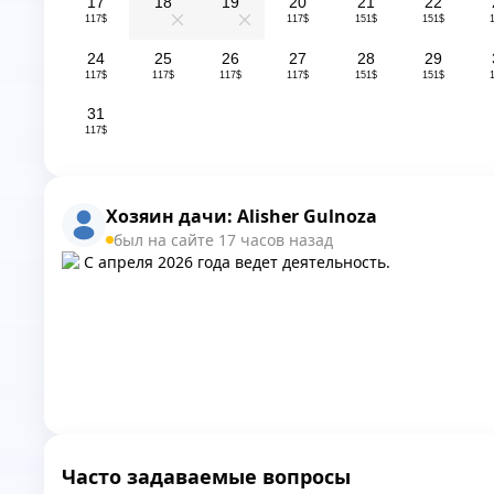
17
18
19
20
21
22
117$
117$
151$
151$
0
0
24
25
26
27
28
29
117$
117$
117$
117$
151$
151$
31
117$
Хозяин дачи:
Alisher Gulnoza
был на сайте 17 часов назад
С апреля 2026 года ведет деятельность.
Часто задаваемые вопросы