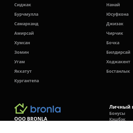
Сиджак
Нанай
Бурчмулла
Юсуфхона
Самарканд
Джизак
Амирсай
Чирчик
Хумсан
Бочка
Зомин
Билдирсай
Угам
Ходжакент
Яккатут
Бостанлык
Кургантепа
Личный 
Бонусы
ООО BRONLA
Кэшбэк
Правила б
+998 78 555 19 91
Отзывы го
Cлужба поддержки