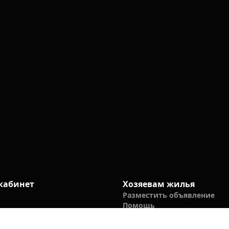
кабинет
Хозяевам жилья
Разместить объявление
Помощь
ронирования
стей