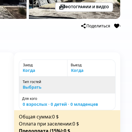
ФОТОГРАФИИ И ВИДЕО
Поделиться
Сохра
Заезд
Выезд
Когда
Когда
Тип гостей
Тип гостей
Выбрать
Для кого
0 взрослых · 0 детей · 0 младенцев
Общая сумма:
0
$
Оплата при заселении:
0
$
Предоплата (15%):
0
$