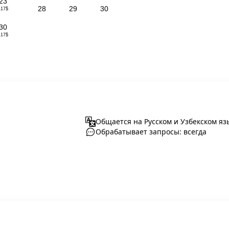
23
28
29
30
117$
30
117$
Общается на Русском и Узбекском яз
Обрабатывает запросы: всегда