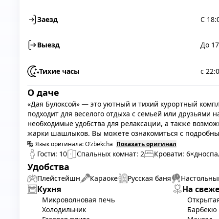
Заезд
С 18:
Выезд
До 17
Тихие часы
с 22:
О даче
«Дая Булоксой» — это уютный и тихий курортный компл
подходит для веселого отдыха с семьей или друзьями на
необходимые удобства для релаксации, а также возмож
жарки шашлыков. Вы можете ознакомиться с подробны
Язык оригинала:
O‘zbekcha
Показать оригинал
Гости:
10
Спальных комнат:
2
Кровати:
6
×дноспа
Удобства
Плейстейшн
Караоке
Русская баня
Настольны
Кухня
На свеж
Микроволновая печь
Открытая
Холодильник
Барбекю