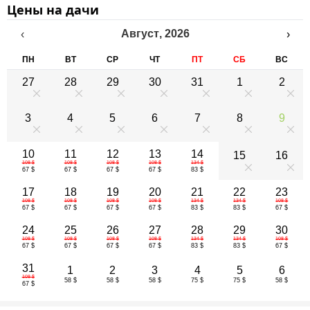
Цены на дачи
Август
,
2026
‹
›
ПН
ВТ
СР
ЧТ
ПТ
СБ
ВС
27
28
29
30
31
1
2
0
0
0
0
0
0
0
3
4
5
6
7
8
9
0
0
0
0
0
0
0
10
11
12
13
14
15
16
108 $
108 $
108 $
108 $
134 $
0
0
67 $
67 $
67 $
67 $
83 $
17
18
19
20
21
22
23
108 $
108 $
108 $
108 $
134 $
134 $
108 $
67 $
67 $
67 $
67 $
83 $
83 $
67 $
24
25
26
27
28
29
30
108 $
108 $
108 $
108 $
134 $
134 $
108 $
67 $
67 $
67 $
67 $
83 $
83 $
67 $
31
1
2
3
4
5
6
108 $
58 $
58 $
58 $
75 $
75 $
58 $
67 $