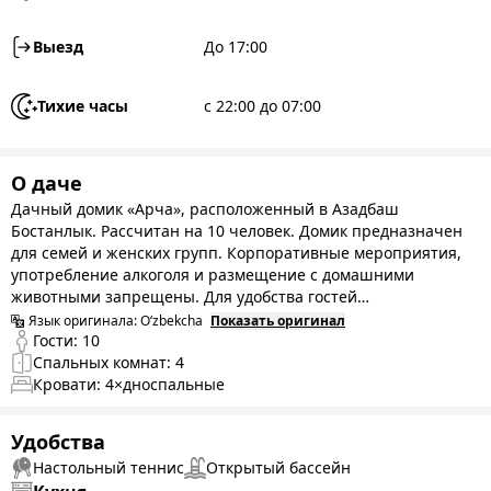
Выезд
До 17:00
Тихие часы
с 22:00 до 07:00
О даче
Дачный домик «Арча», расположенный в Азадбаш
Бостанлык. Рассчитан на 10 человек. Домик предназначен
для семей и женских групп. Корпоративные мероприятия,
употребление алкоголя и размещение с домашними
животными запрещены. Для удобства гостей
предусмотрены дополнительные удобства, такие как: Wi-Fi,
Язык оригинала:
O‘zbekcha
Показать оригинал
настольный теннис, летняя кухня, барбекю, летний бассейн.
Гости:
10
Во дворе есть качели, стол, стулья и обеденный стол.
Спальных комнат:
4
Уютное, чистое место. Во дворе можно припарковать около
Кровати:
4
×дноспальные
4-6 автомобилей.
Удобства
Настольный теннис
Открытый бассейн