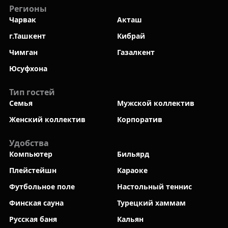
Регионы
Чарвак
Акташ
г.Ташкент
Кибрай
Чимган
Газалкент
Юсуфхона
Тип гостей
Семья
Мужской коллектив
Женский коллектив
Корпоратив
Удобства
Компьютер
Бильярд
Плейстейшн
Караоке
Футбольное поле
Настольный теннис
Финская сауна
Турецкий хаммам
Русская баня
Кальян