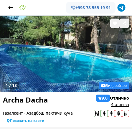
+998 78 555 19 91
1
/
13
Видеообзор
Archa Dacha
9.0
Отлично
4 отзыва
Газалкент
·
Азадбош пахтачи.куча
Показать на карте