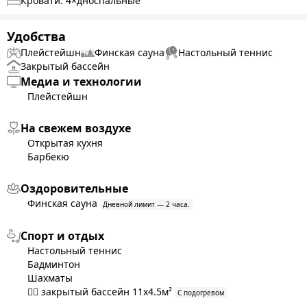
теннис, бадминтон, шахматы, летняя кухня, барбекю, гриль,
Кровати:
4
×дноспальные
зимний бассейн. Во дворе есть стол и стулья. Перед дачей
расположен панорамный зимний бассейн. Время работы
Удобства
сауны — 2 часа. Дача отапливается печью, поэтому проблем
Плейстейшн
Финская сауна
Настольный теннис
с отоплением нет.
Закрытый бассейн
Медиа и технологии
Плейстейшн
На свежем воздухе
Открытая кухня
Барбекю
Оздоровительные
Финская сауна
Дневной лимит — 2 часа.
Спорт и отдых
Настольный теннис
Бадминтон
Шахматы
🏊‍♀️ закрытый бассейн 11x4.5м²
С подогревом