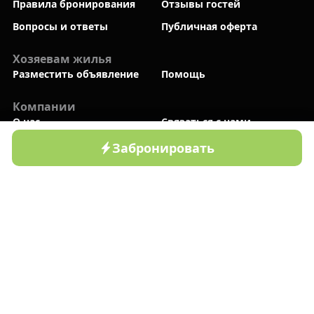
Правила бронирования
Отзывы гостей
Вопросы и ответы
Публичная оферта
Хозяевам жилья
Разместить объявление
Помощь
Компании
О нас
Связаться с нами
Новый
Блог
Политика
Забронировать
Главная
Дачи
Зоны отдыха
Профиль
конфиденциальности
Мы в социальных сетях
Приложение Bronla.uz
Доступно в Google Play
Приложение Bronla.uz
Доступно в App Store