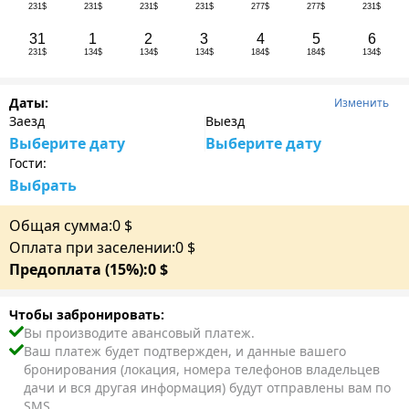
231$
231$
231$
231$
277$
277$
231$
31
1
2
3
4
5
6
231$
134$
134$
134$
184$
184$
134$
Даты:
Изменить
Заезд
Выезд
Выберите дату
Выберите дату
Гости:
Выбрать
Общая сумма:
0
$
Оплата при заселении:
0
$
Предоплата (15%):
0
$
Чтобы забронировать:
Вы производите авансовый платеж.
Ваш платеж будет подтвержден, и данные вашего
бронирования (локация, номера телефонов владельцев
дачи и вся другая информация) будут отправлены вам по
SMS.