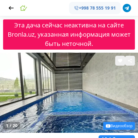
+998 78 555 19 91
Эта дача сейчас неактивна на сайте
Bronla.uz, указанная информация может
быть неточной.
1
/
20
Видеообзор