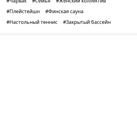
#
Чарвак
#
Семья
#
Женский коллектив
#
Плейстейшн
#
Финская сауна
#
Настольный теннис
#
Закрытый бассейн