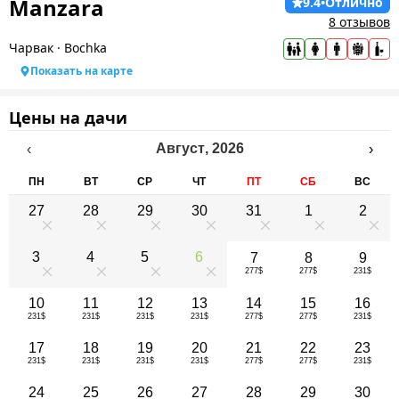
Manzara
9.4
•
Отлично
8 отзывов
Чарвак
·
Bochka
Показать на карте
Цены на дачи
Август
,
2026
‹
›
ПН
ВТ
СР
ЧТ
ПТ
СБ
ВС
27
28
29
30
31
1
2
0
0
0
0
0
0
0
3
4
5
6
7
8
9
277$
277$
231$
0
0
0
0
10
11
12
13
14
15
16
231$
231$
231$
231$
277$
277$
231$
17
18
19
20
21
22
23
231$
231$
231$
231$
277$
277$
231$
24
25
26
27
28
29
30