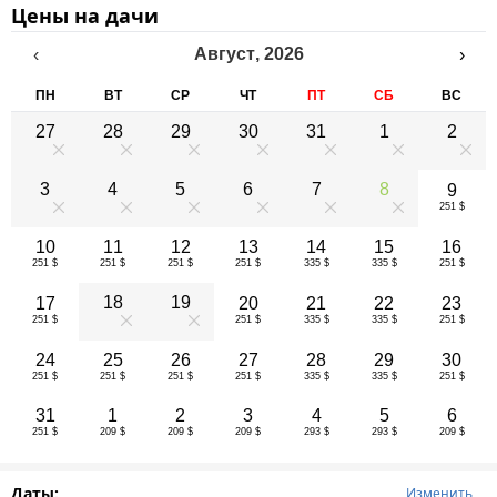
Цены на дачи
Август
,
2026
‹
›
ПН
ВТ
СР
ЧТ
ПТ
СБ
ВС
27
28
29
30
31
1
2
0
0
0
0
0
0
0
3
4
5
6
7
8
9
251 $
0
0
0
0
0
0
10
11
12
13
14
15
16
251 $
251 $
251 $
251 $
335 $
335 $
251 $
18
19
17
20
21
22
23
251 $
251 $
335 $
335 $
251 $
0
0
24
25
26
27
28
29
30
251 $
251 $
251 $
251 $
335 $
335 $
251 $
31
1
2
3
4
5
6
251 $
209 $
209 $
209 $
293 $
293 $
209 $
Даты:
Изменить