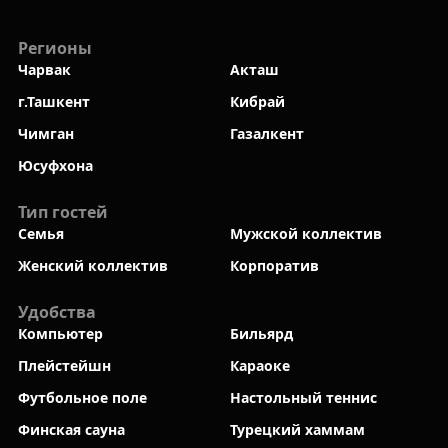
Регионы
Чарвак
Акташ
г.Ташкент
Кибрай
Чимган
Газалкент
Юсуфхона
Тип гостей
Семья
Мужской коллектив
Женский коллектив
Корпоратив
Удобства
Компьютер
Бильярд
Плейстейшн
Караоке
Футбольное поле
Настольный теннис
Финская сауна
Турецкий хаммам