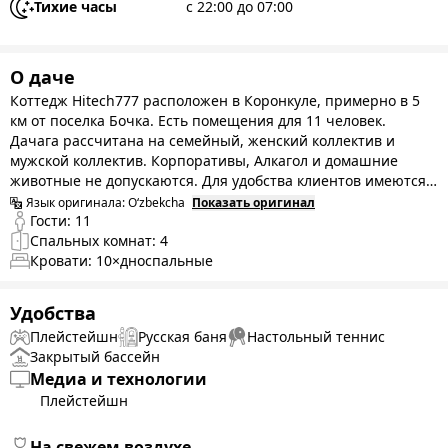
Тихие часы
с 22:00 до 07:00
О даче
Коттедж Hitech777 расположен в Коронкуле, примерно в 5
км от поселка Бочка. Есть помещения для 11 человек.
Дачага рассчитана на семейный, женский коллектив и
мужской коллектив. Корпоративы, Алкагол и домашние
животные не допускаются. Для удобства клиентов имеются
дополнительные услуги: Русский хаммам, Playstation, Wi-Fi,
Язык оригинала:
O‘zbekcha
Показать оригинал
Настольный теннис, Шахматы, Летняя кухня, Барбекю,
Гости:
11
Гриль, Кондиционер, Зимний бассейн с подогревом, Летний
Спальных комнат:
4
бассейн. Установлено большое окно, чтобы вы могли
Кровати:
10
×дноспальные
наслаждаться прекрасным видом на природу, а также есть
открытая терраса на первом и втором этаже. Чистый,
Удобства
уютный, чистый коттедж.
Плейстейшн
Русская баня
Настольный теннис
Закрытый бассейн
Медиа и технологии
Плейстейшн
На свежем воздухе