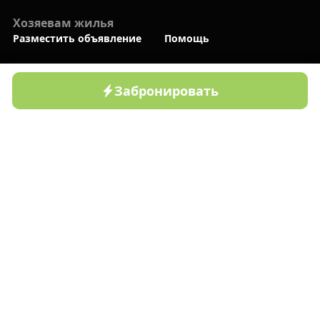
Хозяевам жилья
Разместить объявление
Помощь
Компании
О нас
Связаться с нами
Забронировать
Главная
Дачи
Зоны отдыха
Профиль
Блог
Политика
конфиденциальности
Мы в социальных сетях
Приложение Bronla.uz
Доступно в Google Play
Приложение Bronla.uz
Доступно в App Store
©2022-
2026
ООО BRONLA. Все права защищены!
Методы оплаты: