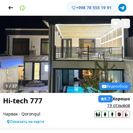
+998 78 555 19 91
1
/
37
Видеообзор
Hi-tech 777
8.7
Хорошо
19 отзывов
Чарвак
·
Qoronqul
Показать на карте