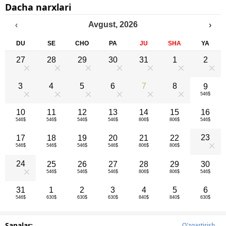
Dacha narxlari
Avgust
,
2026
‹
›
DU
SE
CHO
PA
JU
SHA
YA
27
28
29
30
31
1
2
0
0
0
0
0
0
0
3
4
5
6
7
8
9
546$
0
0
0
0
0
0
10
11
12
13
14
15
16
546$
546$
546$
546$
806$
806$
546$
23
17
18
19
20
21
22
546$
546$
546$
546$
806$
806$
0
24
25
26
27
28
29
30
546$
546$
546$
806$
806$
546$
0
31
1
2
3
4
5
6
546$
630$
630$
630$
840$
840$
630$
Sanalar:
O'zgartirish