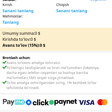
Kirish
Chiqish
Sanani tanlang
Sanani tanlang
Mehmonlar:
Tanlang
Umumiy summa:
0
$
Kirishda to'lov:
0
$
Avans to'lov (15%):
0
$
Bronlash uchun:
Avans to'lovini amalga oshirasiz.
To'lovingiz tasdiqlanadi va bron ma'lumotlari (lokatsiya,
dacha egasi telefon raqamlari va boshqa barcha
ma'lumotlar) SMS orqali sizga jo'natiladi.
To'lov amalga oshirilganidan so'ng, 1% keshbek to'lov
tafsilotida ko'rinadi.