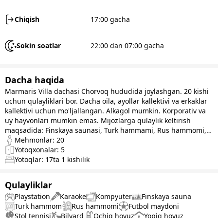
Chiqish
17:00 gacha
Sokin soatlar
22:00 dan 07:00 gacha
Dacha haqida
Marmaris Villa dachasi Chorvoq hududida joylashgan. 20 kishi
uchun qulayliklari bor. Dacha oila, ayollar kallektivi va erkaklar
kallektivi uchun mo'ljallangan. Alkagol mumkin. Korporativ va
uy hayvonlari mumkin emas. Mijozlarga qulaylik keltirish
maqsadida: Finskaya saunasi, Turk hammami, Rus hammomi,
Playstation, Karaoke, Wifi, Futbol stadioni, Stol tennisi,
Mehmonlar:
20
Badminton, Narda, Yozgi oshxona, Barbekyu, Mangal, Kalyan,
Yotoqxonalar:
5
Jakuzi, Bilyard, Yozgi basseyn va Qishgi basseyn kabi
Yotoqlar:
17
ta 1 kishilik
qo'shimcha qulayliklar mavjud. Hovlida Kachelya, Tapchan va
stol stul bor. Shinam chiroyli dacha. O'zgacha chiroyli va
Qulayliklar
zamonaviy stilda.
Playstation
Karaoke
Kompyuter
Finskaya sauna
Turk hammom
Rus hammomi
Futbol maydoni
Stol tennisi
Bilyard
Ochiq hovuz
Yopiq hovuz