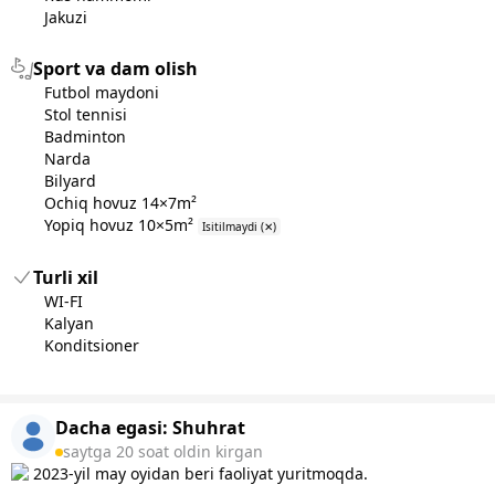
Jakuzi
Sport va dam olish
Futbol maydoni
Stol tennisi
Badminton
Narda
Bilyard
Ochiq hovuz 14×7m²
Yopiq hovuz 10×5m²
Isitilmaydi (✕)
Turli xil
WI-FI
Kalyan
Konditsioner
Dacha egasi:
Shuhrat
saytga 20 soat oldin kirgan
2023-yil may oyidan beri faoliyat yuritmoqda.