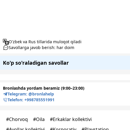
O'zbek va Rus tillarida muloqot qiladi
Savollarga javob berish: har doim
Ko'p so'raladigan savollar
Bronlashda yordam beramiz (9:00–23:00)
Telegram:
@bronlahelp
Telefon:
+998785551991
#
Chorvoq
#
Oila
#
Erkaklar kollektivi
#
Ayollar kollektivi
#
Korporativ
#
Playstation