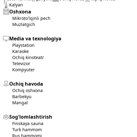
Kalyan
Oshxona
Mikroto'lqinli pech
Muzlatgich
Media va texnologiya
Playstation
Karaoke
Ochiq kinoteatr
Televizor
Kompyuter
Ochiq havoda
Ochiq oshxona
Barbekyu
Mangal
Sog'lomlashtirish
Finskaya sauna
Turk hammom
Rus hammomi