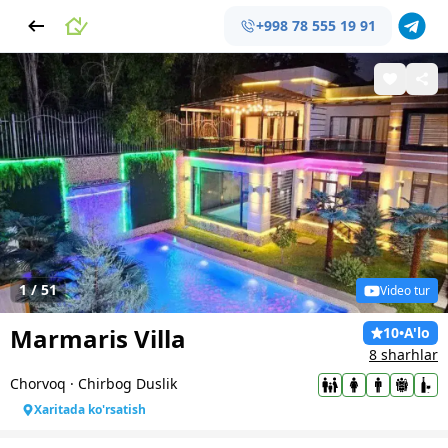
+998 78 555 19 91
1
/
51
Video tur
Marmaris Villa
10
•
A'lo
8 sharhlar
Chorvoq
·
Chirbog Duslik
Xaritada ko'rsatish