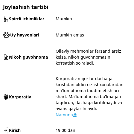
Joylashish tartibi
Spirtli ichimliklar
Mumkin
Uy hayvonlari
Mumkin emas
Oilaviy mehmonlar farzandlarsiz
Nikoh guvohnoma
kelsa, nikoh guvohnomasini
ko'rsatish so'raladi.
Korporativ mijozlar dachaga
kirishdan oldin o'z ishxonalaridan
ma'lumotnoma taqdim etishlari
shart. Ma'lumotnoma bo'lmagan
Korporativ
taqdirda, dachaga kiritilmaydi va
avans qaytarilmaydi.
Namuna
Kirish
19:00 dan