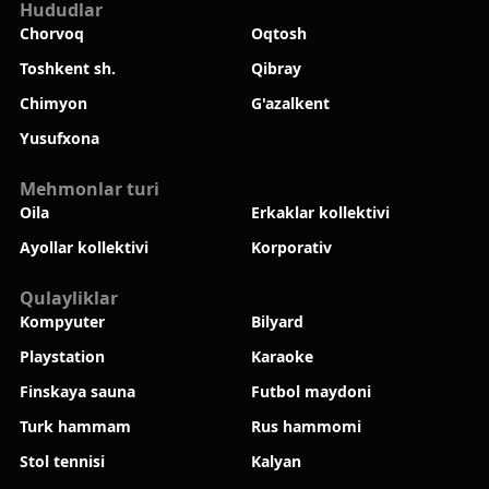
Hududlar
Chorvoq
Oqtosh
Toshkent sh.
Qibray
Chimyon
G'azalkent
Yusufxona
Mehmonlar turi
Oila
Erkaklar kollektivi
Ayollar kollektivi
Korporativ
Qulayliklar
Kompyuter
Bilyard
Playstation
Karaoke
Finskaya sauna
Futbol maydoni
Turk hammam
Rus hammomi
Stol tennisi
Kalyan