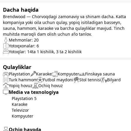
Dacha haqida
Brendwood — Chorvoqdagi zamonaviy va shinam dacha. Katta
kompaniya yoki oila uchun qulay, yopiq isitiladigan basseyn,
sauna, hammom, karaoke va barcha qulayliklar mavjud. Tinch
muhitda maroqli dam olish uchun a’lo tanlov.
Mehmonlar:
20
Yotoqxonalar:
6
Yotoqlar:
14
ta 1 kishilik
,
3
ta 2 kishilik
Qulayliklar
Playstation
Karaoke
Kompyuter
Finskaya sauna
Turk hammom
Futbol maydoni
Stol tennisi
Bilyard
Yopiq hovuz
Ochiq hovuz
Media va texnologiya
Playstation
5
Karaoke
Televizor
Kompyuter
Ochiq havoda