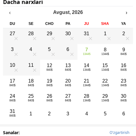
Dacha narxlari
Avgust
,
2026
‹
›
DU
SE
CHO
PA
JU
SHA
YA
27
28
29
30
31
1
2
0
0
0
0
0
0
0
3
4
5
6
7
8
9
1344$
1344$
840$
0
0
0
0
10
11
12
13
14
15
16
840$
840$
1344$
1344$
840$
0
0
17
18
19
20
21
22
23
840$
840$
840$
840$
1344$
1344$
840$
24
25
26
27
28
29
30
840$
840$
840$
840$
1344$
1344$
840$
31
1
2
3
4
5
6
840$
Sanalar:
O'zgartirish