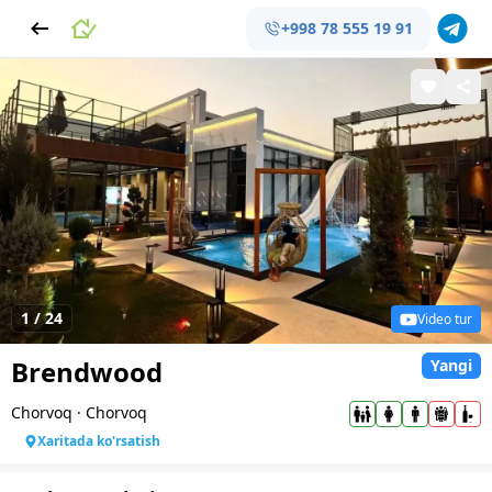
+998 78 555 19 91
1
/
24
Video tur
Brendwood
Yangi
Chorvoq
·
Chorvoq
Xaritada ko'rsatish