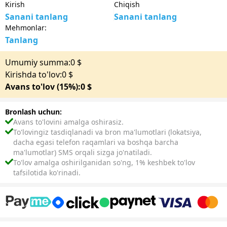
Kirish
Chiqish
Sanani tanlang
Sanani tanlang
Mehmonlar:
Tanlang
Umumiy summa:
0
$
Kirishda to'lov:
0
$
Avans to'lov (15%):
0
$
Bronlash uchun:
Avans to'lovini amalga oshirasiz.
To'lovingiz tasdiqlanadi va bron ma'lumotlari (lokatsiya,
dacha egasi telefon raqamlari va boshqa barcha
ma'lumotlar) SMS orqali sizga jo'natiladi.
To'lov amalga oshirilganidan so'ng, 1% keshbek to'lov
tafsilotida ko'rinadi.