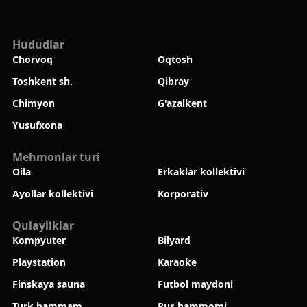
Hududlar
Chorvoq
Oqtosh
Toshkent sh.
Qibray
Chimyon
G'azalkent
Yusufxona
Mehmonlar turi
Oila
Erkaklar kollektivi
Ayollar kollektivi
Korporativ
Qulayliklar
Kompyuter
Bilyard
Playstation
Karaoke
Finskaya sauna
Futbol maydoni
Turk hammam
Rus hammomi