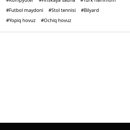
#
Kompyuter
#
Finskaya sauna
#
Turk hammom
#
Futbol maydoni
#
Stol tennisi
#
Bilyard
#
Yopiq hovuz
#
Ochiq hovuz