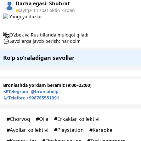
Dacha egasi:
Shuhrat
saytga 14 soat oldin kirgan
Yangi yulduzlar
O'zbek va Rus tillarida muloqot qiladi
Savollarga javob berish: har doim
Ko'p so'raladigan savollar
Bronlashda yordam beramiz (9:00–23:00)
Telegram:
@bronlahelp
Telefon:
+998785551991
#
Chorvoq
#
Oila
#
Erkaklar kollektivi
#
Ayollar kollektivi
#
Playstation
#
Karaoke