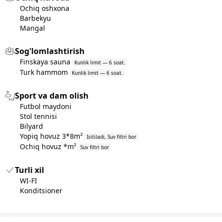
Ochiq oshxona
Barbekyu
Mangal
Sog'lomlashtirish
Finskaya sauna
Kunlik limit — 6 soat.
Turk hammom
Kunlik limit — 6 soat.
Sport va dam olish
Futbol maydoni
Stol tennisi
Bilyard
Yopiq hovuz 3*8m²
Isitiladi, Suv filtri bor
Ochiq hovuz *m²
Suv filtri bor
Turli xil
WI-FI
Konditsioner