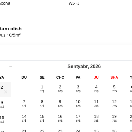
hxona
WI-FI
dam olish
vuz 10/5m²
–
Sentyabr
,
2026
YA
DU
SE
CHO
PA
JU
SHA
1
2
3
4
5
2
67$
67$
67$
75$
75$
6
0
7
8
9
10
11
12
9
67$
67$
67$
67$
75$
75$
6
84$
14
15
16
17
18
19
16
67$
67$
67$
67$
75$
75$
6
84$
21
22
23
24
25
26