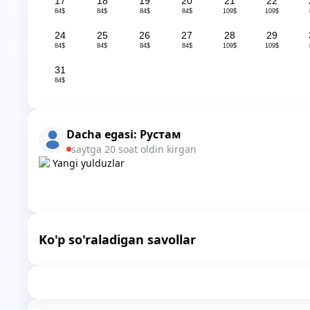
17
18
19
20
21
22
84$
84$
84$
84$
109$
109$
24
25
26
27
28
29
84$
84$
84$
84$
109$
109$
31
84$
Dacha egasi:
Рустам
saytga 20 soat oldin kirgan
Yangi yulduzlar
Ko'p so'raladigan savollar