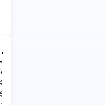
›
YA
6
7$
13
7$
20
7$
27