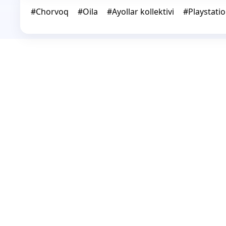
#
Chorvoq
#
Oila
#
Ayollar kollektivi
#
Playstati