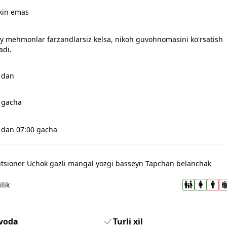
in emas
iy mehmonlar farzandlarsiz kelsa, nikoh guvohnomasini ko'rsatish
adi.
 dan
 gacha
 dan 07:00 gacha
itsioner Uchok gazli mangal yozgi basseyn Tapchan belanchak
ilik
voda
Turli xil