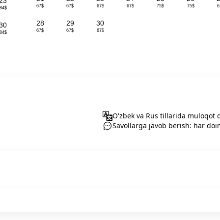
23
67$
67$
67$
67$
75$
75$
6
84$
28
29
30
30
67$
67$
67$
84$
O'zbek va Rus tillarida muloqot q
Savollarga javob berish: har do