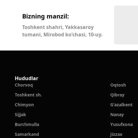
Bizning manzil:
Toshkent shahri, Yakkasaroy
tumani, Mirobod ko'chasi, 10-uy.
Hududlar
Chorvoq
Oqtosh
Toshkent sh.
Qibray
Chimyon
G'azalkent
Sijjak
Nanay
Burchmulla
Yusufxona
Samarkand
Jizzax