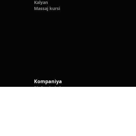
Kalyan
Massaj kursi
Kompaniya
Biz haqimizda
Biz bilan bog'lanish
Blog
Maxfiylik siyosati
Biz ijtimoiy tarmoqlarda
Bronla.uz ilovasi