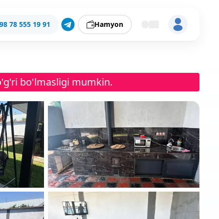
98 78 555 19 91
Hamyon
'g'ri bo'lmasligi mumkin.