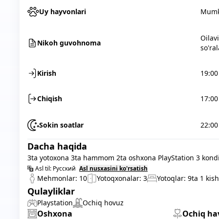
Uy hayvonlari
Mumk
Oilav
Nikoh guvohnoma
so'ral
Kirish
19:00
Chiqish
17:00
Sokin soatlar
22:00
Dacha haqida
3ta yotoxona 3ta hammom 2ta oshxona PlayStation 3 kond
Asl til:
Русский
Asl nusxasini ko'rsatish
Mehmonlar:
10
Yotoqxonalar:
3
Yotoqlar:
9
ta 1 kish
Qulayliklar
Playstation
Ochiq hovuz
Oshxona
Ochiq ha