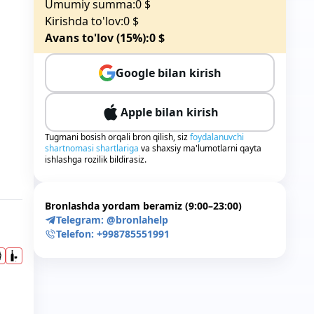
Umumiy summa:
0
$
Kirishda to'lov:
0
$
Avans to'lov (15%):
0
$
Google bilan kirish
Apple bilan kirish
Tugmani bosish orqali bron qilish, siz
foydalanuvchi
shartnomasi shartlariga
va shaxsiy ma'lumotlarni qayta
ishlashga rozilik bildirasiz.
Bronlashda yordam beramiz (9:00–23:00)
Telegram:
@bronlahelp
Telefon:
+998785551991