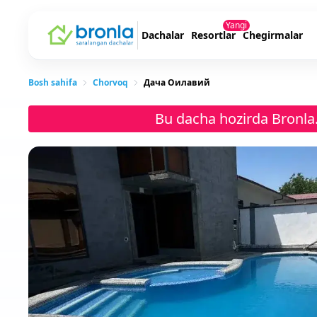
Yangi
Dachalar
Resortlar
Chegirmalar
Bosh sahifa
Chorvoq
Дача Оилавий
Bu dacha hozirda Bronla.