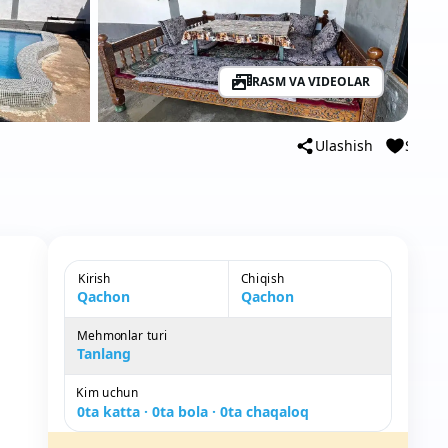
RASM VA VIDEOLAR
Ulashish
Saqla
Kirish
Chiqish
Qachon
Qachon
Mehmonlar turi
Mehmonlar turi
Tanlang
Kim uchun
0ta katta · 0ta bola · 0ta chaqaloq