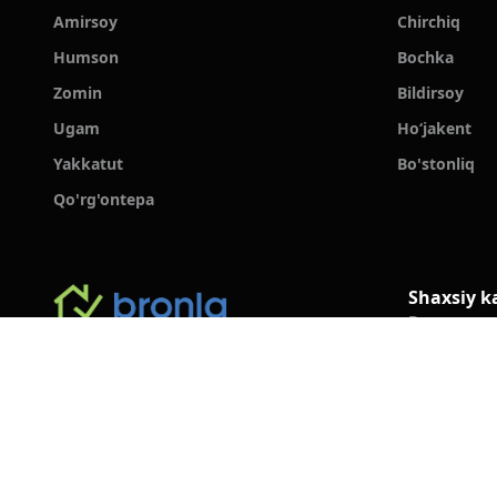
Amirsoy
Chirchiq
Humson
Bochka
Zomin
Bildirsoy
Ugam
Hoʻjakent
Yakkatut
Bo'stonliq
Qo'rg'ontepa
Shaxsiy k
Bonus
BRONLA MCHJ
Keshbek
Bronlash ta
+998 78 555 19 91
Mehmonlar 
Ma'lumot markazi
Savol va Ja
Ommaviy o