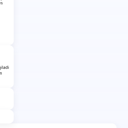
7$
iladi
im