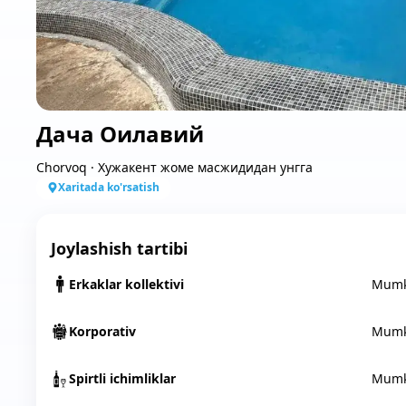
Дача Оилавий
Chorvoq
·
Хужакент жоме масжидидан унгга
Xaritada ko'rsatish
Joylashish tartibi
Erkaklar kollektivi
Mumk
Korporativ
Mumk
Spirtli ichimliklar
Mumk