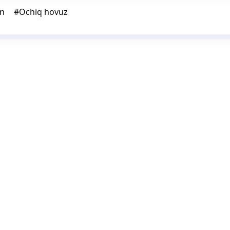
on
#
Ochiq hovuz